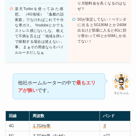
り月額料金を高くなるのはな
楽天Turboを使ってみた感
ぜ？
想。 （4G地域） 「逸般の誤
5Gが安定してない！ベランダ
家庭」でなければこれで十分
に出ると5G190Mとか240M
な希ガス。 Youtubeとかでも
出るけど部屋に入ると4Gに切
ストレス感じないしな。 敢え
り替わって40とか50Mしか出
て不満を言えば 「地域を跨い
てない！
で移動する場合は使えない」
事。 まぁその用途ならモバイ
ルルータだしなぁ
他社ホームルーターの中で
最もエリ
アが狭い
です。
モビちゃん
回線
周波数
バンド
4G
1.7GHz帯
3
5G
3.7GHz帯（Sub6）
n77