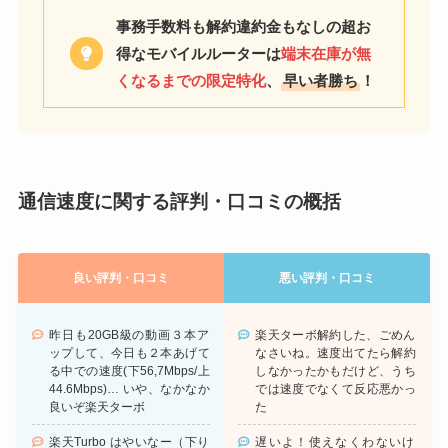
事務手数料も解約違約金もなしの超お
得なモバイルルーターは
端末在庫が無
くなるまでの限定特化
、
早い者勝ち
！
通信速度に関する評判・口コミの概括
良い評判・口コミ
悪い評判・口コミ
昨日も20GB級の動画３本ア
楽天ターボ解約した、ごめん
ップして、今日も２本あげて
なさいね。速度出てたら解約
る中での速度(下56,7Mbps/上
しなかったかもだけど、うち
44.6Mbps)… いや、なかなか
では速度でなくて反応悪かっ
良いぞ楽天ターボ
た
楽天Turbo はやいなー（下り
遅いよ！使えなくわないけ