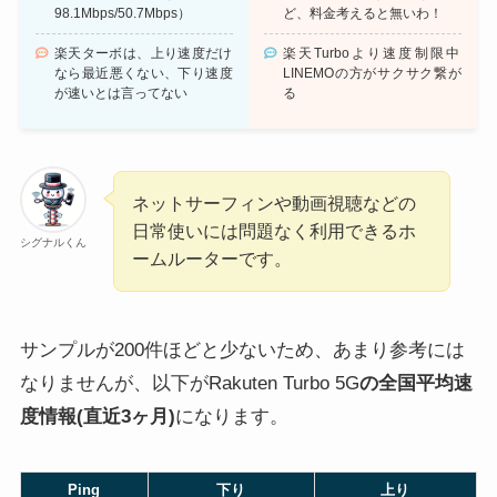
98.1Mbps/50.7Mbps）
ど、料金考えると無いわ！
楽天ターボは、上り速度だけ
楽天Turboより速度制限中
なら最近悪くない、下り速度
LINEMOの方がサクサク繋が
が速いとは言ってない
る
ネットサーフィンや動画視聴などの
日常使いには問題なく利用できるホ
シグナルくん
ームルーターです。
サンプルが200件ほどと少ないため、あまり参考には
なりませんが、以下がRakuten Turbo 5G
の全国平均速
度情報(直近3ヶ月)
になります。
Ping
下り
上り