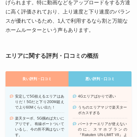
げられます。特に動画などをアップロードをする方達
に高く評価されており、上り速度と下り速度のバラン
スが優れているため、1人で利用するなら割と万能な
ホームルーターという声もあります。
エリアに関する評判・口コミの概括
良い評判・口コミ
悪い評判・口コミ
安定して5G拾えるエリアはあ
4Gエリアばかりで遅い
りだ！5Gだと下り200M超え
うちのエリアマジで楽天ター
で上り60Mくらい出た！
ボカスすぎる
楽天ターボ、5G掴めば大いに
パートナーエリアが使えない
アリです。 有線ポートついて
のに、スマホプランの
いるし、今の所不満はないで
『Rakuten UN-LIMIT VII』よ
す。