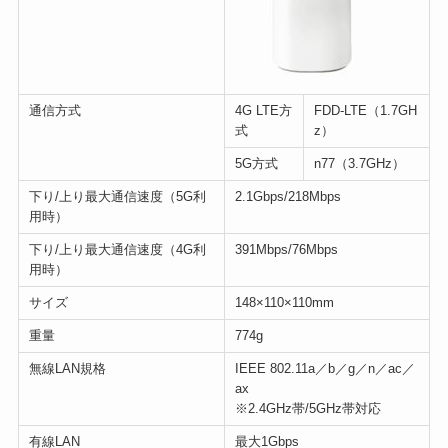
通信方式
4G LTE方
FDD-LTE（1.7GH
式
z）
5G方式
n77（3.7GHz）
下り/上り最大通信速度（5G利
2.1Gbps/218Mbps
用時）
下り/上り最大通信速度（4G利
391Mbps/76Mbps
用時）
サイズ
148×110×110mm
重量
774g
無線LAN規格
IEEE 802.11a／b／g／n／ac／
ax
※2.4GHz帯/5GHz帯対応
有線LAN
最大1Gbps